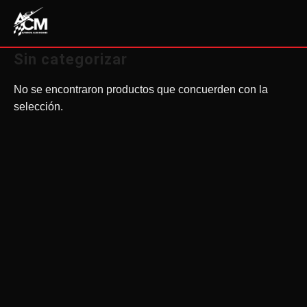
Saltar
CUENTA
al
contenido
Sin categorizar
No se encontraron productos que concuerden con la
selección.