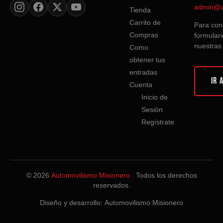
admin@a
Tienda
Carrito de
Para cons
Compras
formulari
nuestras
Como
obtener tus
entradas
IR 
Cuenta
Inicio de
Sesión
Regístrate
© 2026
Automovilismo Misionero
. Todos los derechos
reservados.
Diseño y desarrollo:
Automovilismo Misionero