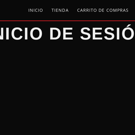
INICIO
TIENDA
CARRITO DE COMPRAS
NICIO DE SESI
Nombre de usuario o E-mail
*
Contraseña
*
Mantener la Sesión