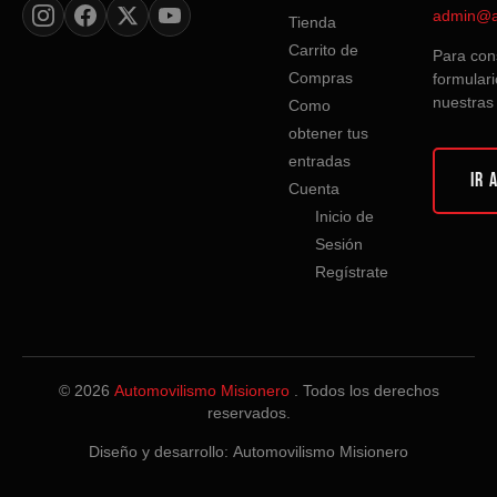
admin@a
Tienda
Carrito de
Para cons
Compras
formulari
nuestras
Como
obtener tus
entradas
IR 
Cuenta
Inicio de
Sesión
Regístrate
© 2026
Automovilismo Misionero
. Todos los derechos
reservados.
Diseño y desarrollo:
Automovilismo Misionero